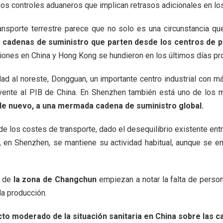
s controles aduaneros que implican retrasos adicionales en los 
ansporte terrestre parece que no solo es una circunstancia q
s cadenas de suministro que parten desde los centros de p
ciones en China y Hong Kong se hundieron en los últimos días pr
dad al noreste, Dongguan, un importante centro industrial con 
ibuyente al PIB de China. En Shenzhen también está uno de lo
, de nuevo, a una mermada cadena de suministro global.
de los costes de transporte, dado el desequilibrio existente ent
, en Shenzhen, se mantiene su actividad habitual, aunque se e
n de
la zona de Changchun
empiezan a notar la falta de perso
la producción.
to moderado de la situación sanitaria en China sobre las c