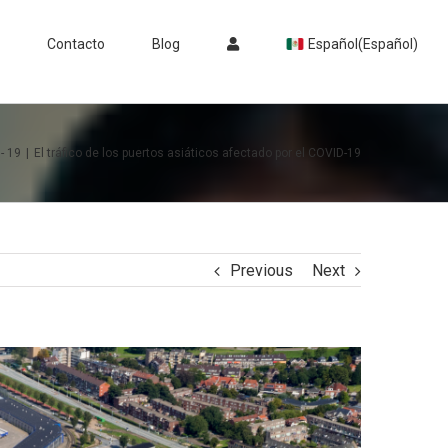
Contacto
Blog
Español
(
Español
)
- 19
|
El tráfico de los puertos asiáticos afectado por el COVID-19
Previous
Next