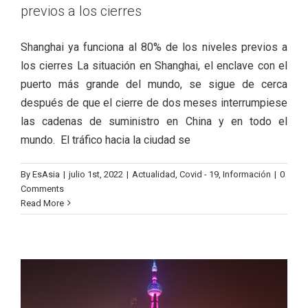
previos a los cierres
Shanghai ya funciona al 80% de los niveles previos a
los cierres La situación en Shanghai, el enclave con el
puerto más grande del mundo, se sigue de cerca
después de que el cierre de dos meses interrumpiese
las cadenas de suministro en China y en todo el
mundo. El tráfico hacia la ciudad se
By
EsAsia
|
julio 1st, 2022
|
Actualidad
,
Covid - 19
,
Información
|
0
Comments
Reabre Shanghai tras varios meses de
Read More
restricciones por el COVID-19
Actualidad
Covid - 19
Negociaciones