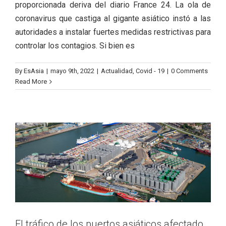
proporcionada deriva del diario France 24. La ola de
coronavirus que castiga al gigante asiático instó a las
autoridades a instalar fuertes medidas restrictivas para
controlar los contagios. Si bien es
By
EsAsia
|
mayo 9th, 2022
|
Actualidad
,
Covid - 19
|
0 Comments
El tráfico de los puertos asiáticos
Read More
afectado por el COVID-19
Actualidad
Covid - 19
El tráfico de los puertos asiáticos afectado