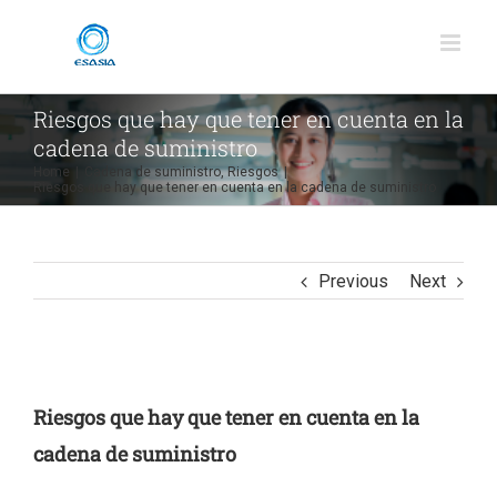
Skip
to
content
Riesgos que hay que tener en cuenta en la
cadena de suministro
Home
|
Cadena de suministro
,
Riesgos
|
Riesgos que hay que tener en cuenta en la cadena de suministro
Previous
Next
View
Larger
Riesgos que hay que tener en cuenta en la
Image
cadena de suministro